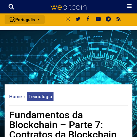
Português
português (BR)
english
español
français
italiano
deutsch
日本語
Home
Tecnologia
中文
русский
Fundamentos da
한국어
Blockchain – Parte 7:
العربية
Contratos da Blockchain
ไทย