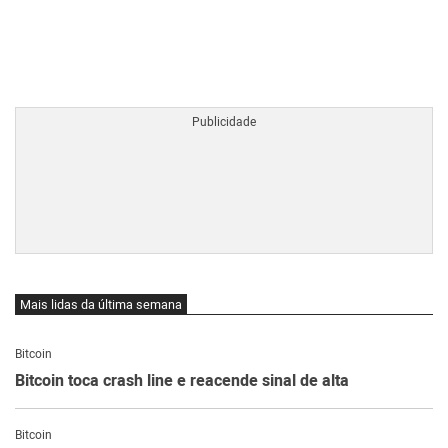
BTCBRL Cotação
por TradingVie
Mais lidas da última semana
Bitcoin
Bitcoin toca crash line e reacende sinal de alta
Bitcoin