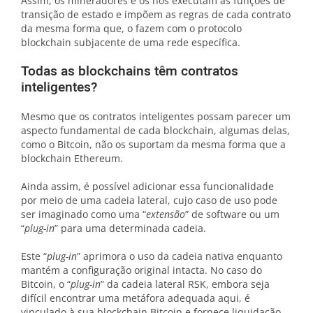
Assim, os mineradores e os nós executam as funções de
transição de estado e impõem as regras de cada contrato
da mesma forma que, o fazem com o protocolo
blockchain subjacente de uma rede específica.
Todas as blockchains têm contratos
inteligentes?
Mesmo que os contratos inteligentes possam parecer um
aspecto fundamental de cada blockchain, algumas delas,
como o Bitcoin, não os suportam da mesma forma que a
blockchain Ethereum.
Ainda assim, é possível adicionar essa funcionalidade
por meio de uma cadeia lateral, cujo caso de uso pode
ser imaginado como uma “
extensão
” de software ou um
“
plug-in
” para uma determinada cadeia.
Este “
plug-in
” aprimora o uso da cadeia nativa enquanto
mantém a configuração original intacta. No caso do
Bitcoin, o “
plug-in
” da cadeia lateral RSK, embora seja
difícil encontrar uma metáfora adequada aqui, é
vinculado à sua blockchain Bitcoin e fornece liquidação