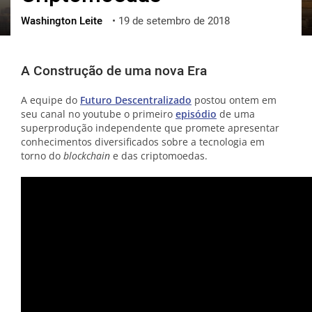
Washington Leite
•
19 de setembro de 2018
ქართული
polski
vietnamese
A Construção de uma nova Era
A equipe do
Futuro Descentralizado
postou ontem em
seu canal no youtube o primeiro
episódio
de uma
superprodução independente que promete apresentar
conhecimentos diversificados sobre a tecnologia em
torno do
blockchain
e das criptomoedas.