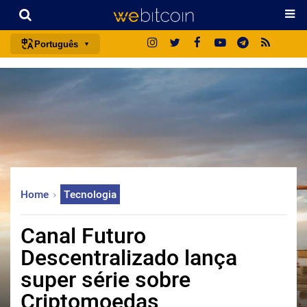
Português
português (BR)
english
español
français
italiano
deutsch
Home
Tecnologia
日本語
中文
Canal Futuro
русский
Descentralizado lança
한국어
super série sobre
العربية
Criptomoedas
ไทย