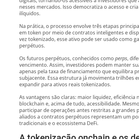
digitais, tornando-os acessíveis a investidores qu
nesses mercados. Isso democratiza o acesso e cria 
ilíquidos.
Na prática, o processo envolve três etapas principais
em token por meio de contratos inteligentes e dis
vez tokenizado, esse ativo pode ser usado como ga
perpétuos.
Os futuros perpétuos, conhecidos como
perps
, di
vencimento. Assim, investidores podem manter sua
apenas pela taxa de financiamento que equilibra pr
subjacente. Essa estrutura já movimenta trilhões
expandir para ativos reais tokenizados.
As vantagens são claras: maior liquidez, eficiência
blockchain e, acima de tudo, acessibilidade. Mes
participar de operações antes restritas a grandes p
aliados a contratos perpétuos representam um pon
tradicionais e o ecossistema DeFi.
A tokenização onchain e os de