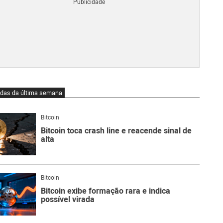
Blo
O
qu
é
Lig
Ne
do
Bit
O
idas da última semana
qu
são
Ato
Bitcoin
Sw
Bitcoin toca crash line e reacende sinal de
alta
Bitcoin
Bitcoin exibe formação rara e indica
possível virada