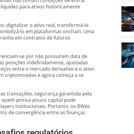
e antes não tinham condições de entrar
liquidez para ativos historicamente
: digitalizar o ativo real, transformá-lo
ponibilizá-lo em plataformas onchain. Uma
rantia em contratos de futuros
ferenciam-se por não possuírem data de
s posições indefinidamente, ajustadas
eços entre o mercado derivativo e o ativo
 em criptomoedas e agora começa a se
 nas transações, segurança garantida pela
mo quem possui pouco capital pode
layers institucionais. Portanto, os RWAs
to de convergência entre as finanças
safios regulatórios