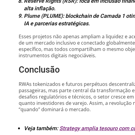
Reserve Rights (RSR):
foca em inclusão finan
alta inflação.
Plume (PLUME):
blockchain de Camada 1 oti
IA e parcerias estratégicas.
Esses projetos não apenas ampliam a liquidez e a
de um mercado inclusivo e conectado globalmente
específico, mas todos compartilham o mesmo objeti
instrumentos digitais negociáveis.
Conclusão
RWAs tokenizados e futuros perpétuos descentral
passageiras, mas parte central da transformação es
desafios regulatórios e técnicos, o setor cresce em 
quanto investidores de varejo. Assim, a revolução
“quando” dominará o mercado.
Veja também:
Strategy amplia tesouro com c