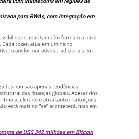
ceira com stablecoins em regiões de
mizada para RWAs, com integração em
cessibilidade, mas também formam a base
. Cada token atua em um nicho
vo: transformar ativos tradicionais em
izados não são apenas tendências
trutural das finanças globais. Apesar dos
ritmo acelerado e atrai tanto instituições
 não está mais no “se” acontecerá, mas em
ompra de US$ 342 milhões em Bitcoin