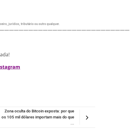
eiro, jurídico, tributário ou outro qualquer.
———————————————————————————
nada!
nstagram
Zona oculta do Bitcoin exposta: por que
os 105 mil dólares importam mais do que
...