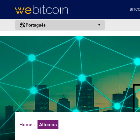
BITCO
Português
português (BR)
english
español
français
italiano
deutsch
日本語
中文
русский
Home
Altcoins
한국어
العربية