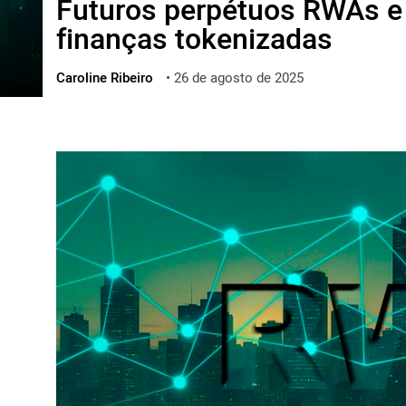
Futuros perpétuos RWAs e 
ไทย
finanças tokenizadas
ქართული
polski
Caroline Ribeiro
•
26 de agosto de 2025
vietnamese