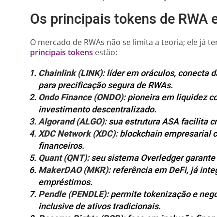
Os principais tokens de RWA 
O mercado de RWAs não se limita a teoria; ele já t
principais tokens
estão:
Chainlink (LINK):
líder em oráculos, conecta d
para precificação segura de RWAs.
Ondo Finance (ONDO):
pioneira em liquidez c
investimento descentralizado.
Algorand (ALGO):
sua estrutura ASA facilita c
XDC Network (XDC):
blockchain empresarial 
financeiros.
Quant (QNT):
seu sistema Overledger garante 
MakerDAO (MKR):
referência em DeFi, já in
empréstimos.
Pendle (PENDLE):
permite tokenização e nego
inclusive de ativos tradicionais.