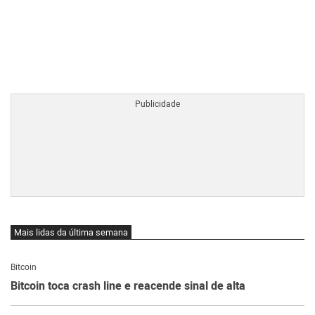
BTCBRL Cotação
por TradingVie
Mais lidas da última semana
Bitcoin
Bitcoin toca crash line e reacende sinal de alta