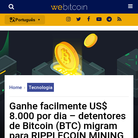
Português
português (BR)
english
español
français
italiano
deutsch
Home
Tecnologia
日本語
中文
Ganhe facilmente US$
русский
8.000 por dia – detentores
한국어
de Bitcoin (BTC) migram
العربية
para RIPPLECOIN MINING
ไทย