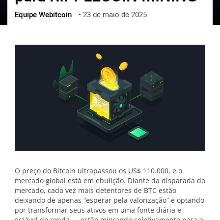
Equipe Webitcoin
•
23 de maio de 2025
ქართული
polski
vietnamese
O preço do Bitcoin ultrapassou os US$ 110.000, e o
mercado global está em ebulição. Diante da disparada do
mercado, cada vez mais detentores de BTC estão
deixando de apenas “esperar pela valorização” e optando
por transformar seus ativos em uma fonte diária e
estável de renda — estão migrando coletivamente para a