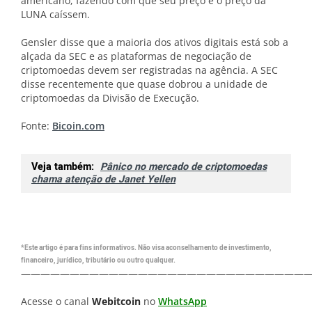
americano, fazendo com que seu preço e o preço da
LUNA caíssem.
Gensler disse que a maioria dos ativos digitais está sob a
alçada da SEC e as plataformas de negociação de
criptomoedas devem ser registradas na agência. A SEC
disse recentemente que quase dobrou a unidade de
criptomoedas da Divisão de Execução.
Fonte:
Bicoin.com
Veja também:
Pânico no mercado de criptomoedas
chama atenção de Janet Yellen
*Este artigo é para fins informativos. Não visa aconselhamento de investimento,
financeiro, jurídico, tributário ou outro qualquer.
—————————————————————————————
Acesse o canal
Webitcoin
no
WhatsApp