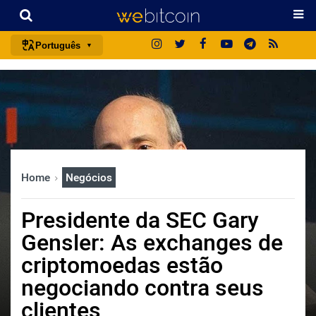
Português
português (BR)
english
español
français
italiano
Home
Negócios
deutsch
日本語
Presidente da SEC Gary
中文
Gensler: As exchanges de
русский
criptomoedas estão
한국어
negociando contra seus
العربية
clientes
ไทย