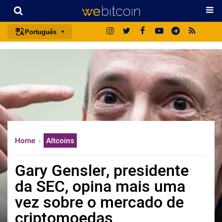
Português
português (BR)
english
español
français
italiano
deutsch
Home
Altcoins
日本語
中文
Gary Gensler, presidente
русский
da SEC, opina mais uma
한국어
vez sobre o mercado de
العربية
criptomoedas
ไทย