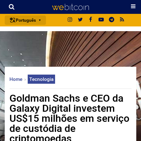
Português
português (BR)
english
español
français
italiano
Home
Tecnologia
deutsch
日本語
Goldman Sachs e CEO da
中文
Galaxy Digital investem
русский
US$15 milhões em serviço
한국어
de custódia de
العربية
criptomoedas
ไทย