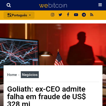
Português
português (BR)
english
español
français
italiano
deutsch
日本語
Home
Negócios
中文
русский
Goliath: ex-CEO admite
한국어
falha em fraude de US$
العربية
328 mi
ไทย