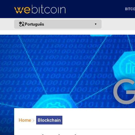
BITCO
Português
português (BR)
english
español
français
italiano
deutsch
日本語
中文
русский
Home
Blockchain
한국어
العربية