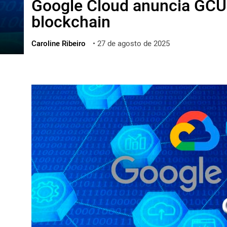
Google Cloud anuncia GCUL
ไทย
blockchain
ქართული
polski
Caroline Ribeiro
•
27 de agosto de 2025
vietnamese