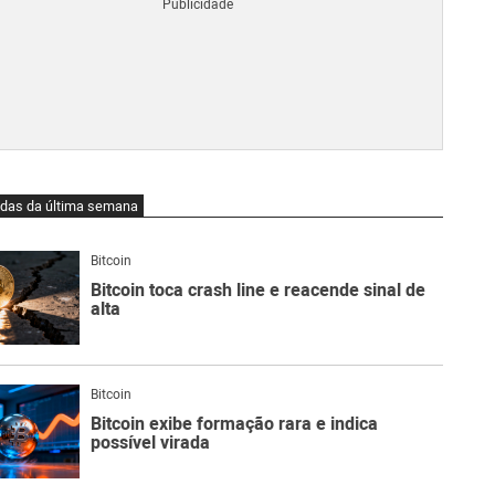
Blo
O
qu
é
Lig
Ne
do
Bit
O
idas da última semana
qu
são
Ato
Bitcoin
Sw
Bitcoin toca crash line e reacende sinal de
alta
Bitcoin
Bitcoin exibe formação rara e indica
possível virada