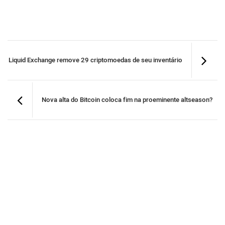
Liquid Exchange remove 29 criptomoedas de seu inventário
Nova alta do Bitcoin coloca fim na proeminente altseason?