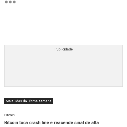
BTCBRL Cotação
por TradingVie
Mais lidas da última semana
Bitcoin
Bitcoin toca crash line e reacende sinal de alta