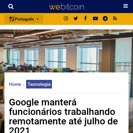
Português
português (BR)
english
español
français
italiano
deutsch
Home
Tecnologia
日本語
中文
Google manterá
русский
funcionários trabalhando
한국어
remotamente até julho de
العربية
2021
ไทย