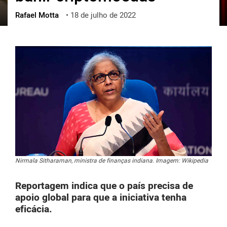
Rafael Motta
•
18 de julho de 2022
ქართული
polski
vietnamese
Nirmala Sitharaman, ministra de finanças indiana. Imagem: Wikipedia
Reportagem indica que o país precisa de
apoio global para que a iniciativa tenha
eficácia.