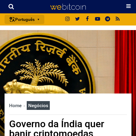
Português
português (BR)
english
español
français
italiano
deutsch
日本語
中文
Home
Negócios
русский
한국어
Governo da Índia quer
العربية
banir criptomoedas
ไทย