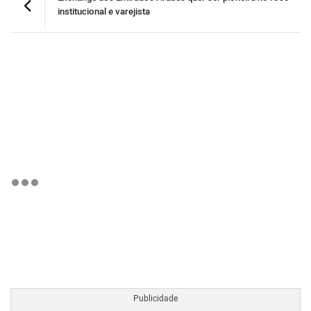
institucional e varejista
BTCBRL Cotação
por TradingVie