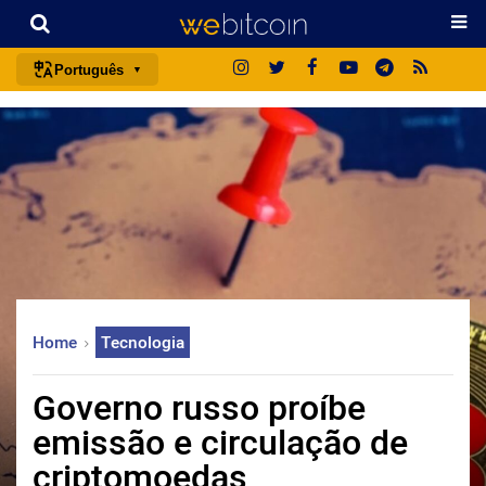
Português
português (BR)
english
español
français
italiano
deutsch
日本語
Home
Tecnologia
中文
русский
Governo russo proíbe
한국어
emissão e circulação de
العربية
criptomoedas
ไทย