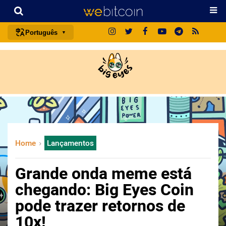
Português
português (BR)
english
español
français
italiano
deutsch
Home
Lançamentos
日本語
中文
Grande onda meme está
русский
chegando: Big Eyes Coin
한국어
pode trazer retornos de
العربية
10x!
ไทย