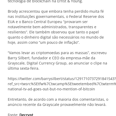
tecnologia de blockchain na Ernst & Young.
Brody acrescentou que embora tenha perdido muita fé
nas instituições governamentais, o Federal Reserve dos
EUA e o Banco Central Europeu “provaram ser
notavelmente bem administrados, transparentes e
resilientes”. Ele também observou que tanto o papel
quanto o dinheiro digital são necessários no mundo de
hoje, assim como “um pouco de inflação”.
“Vamos levar as criptomoedas para as massas”, escreveu
Barry Silbert, fundador e CEO da empresa-mãe da
Grayscale, Digital Currency Group, ao anunciar o clipe na
última sexta-feira.
https://twitter.com/barrysilbert/status/1291710737291841543?
ref_src=twsrc%5Etfw%7Ctwcamp%5Etweetembed%7Ctwterm%5
national-tv-ad-goes-out-but-no-mention-of-bitcoin
Entretanto, de acordo com a maioria dos comentaristas, o
anúncio recente da Grayscale provavelmente não levará.
Fonte:
Decrypt