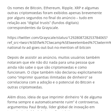
Os nomes de Bitcoin, Ethereum, Ripple, XRP e algumas
outras criptomoedas foram exibidos apenas brevemente
por alguns segundos no final do anúncio – tudo em
relação aos “digital trusts” (fundos digitais)
correspondentes da Grayscale.
https://twitter.com/Grayscale/status/1292808728253784065?
ref_src=twsrc%5Etfw%7Ctwcamp%5Etweetembed%7Ctwterm%5
national-tv-ad-goes-out-but-no-mention-of-bitcoin
Depois de assistir ao anúncio, muitos usuários também
notaram que ele não diz nada para uma pessoa que
ainda não sabe o que são criptomoedas e como
funcionam. O clipe também não declarou explicitamente
como “imprimir quantias ilimitadas de dinheiro” se
correlaciona com a adoção e o potencial do Bitcoin e
outras criptomoedas.
Além disso, ideia de que imprimir dinheiro “é de alguma
forma sempre e automaticamente ruim” é controversa,
argumentou Paul Brody, líder global de inovação em