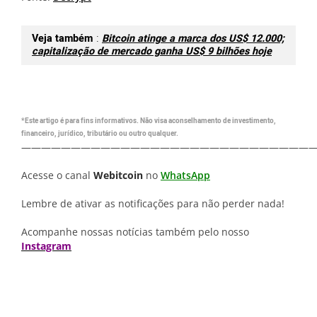
Veja também
:
Bitcoin atinge a marca dos US$ 12.000;
capitalização de mercado ganha US$ 9 bilhões hoje
*Este artigo é para fins informativos. Não visa aconselhamento de investimento,
financeiro, jurídico, tributário ou outro qualquer.
—————————————————————————————
Acesse o canal
Webitcoin
no
WhatsApp
Lembre de ativar as notificações para não perder nada!
Acompanhe nossas notícias também pelo nosso
Instagram