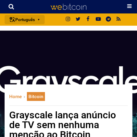
Português
português (BR)
english
español
français
italiano
deutsch
日本語
Home
Bitcoin
中文
русский
Grayscale lança anúncio
한국어
de TV sem nenhuma
العربية
menção ao Bitcoin
ไทย