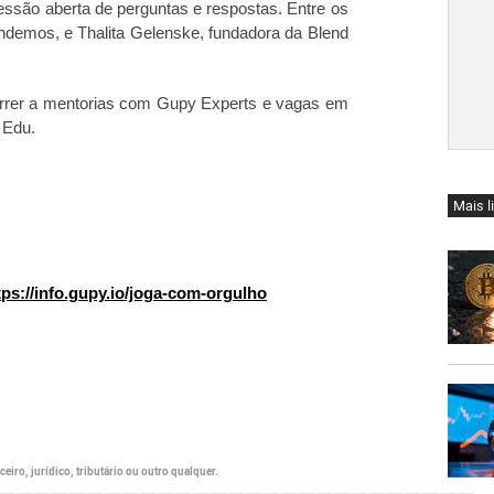
são aberta de perguntas e respostas. Entre os
ndemos, e Thalita Gelenske, fundadora da Blend
orrer a mentorias com Gupy Experts e vagas em
 Edu.
Mais l
tps://info.gupy.io/joga-com-orgulho
eiro, jurídico, tributário ou outro qualquer.
———————————————————————————