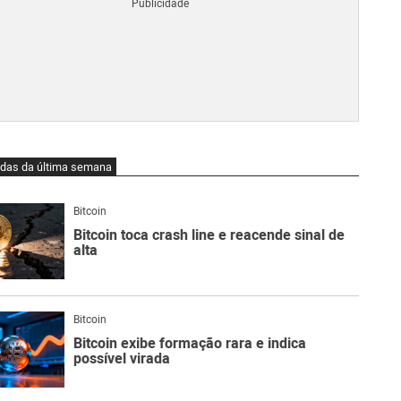
Blo
O
qu
é
Lig
Ne
do
Bit
O
idas da última semana
qu
são
Ato
Bitcoin
Sw
Bitcoin toca crash line e reacende sinal de
alta
Bitcoin
Bitcoin exibe formação rara e indica
possível virada