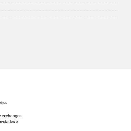
iros
 e exchanges.
ovidades e