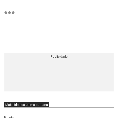
BTCBRL Cotação
por TradingVie
Mais lidas da última semana
Bitcoin