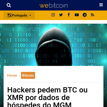
Português
português (BR)
english
español
français
italiano
deutsch
日本語
Home
Bitcoin
中文
русский
Hackers pedem BTC ou
한국어
XMR por dados de
العربية
hóspedes do MGM
ไทย