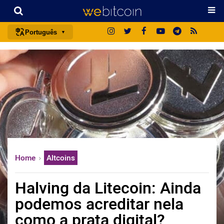
Português
português (BR)
english
español
français
italiano
deutsch
日本語
Home
Altcoins
中文
русский
Halving da Litecoin: Ainda
한국어
podemos acreditar nela
العربية
como a prata digital?
ไทย