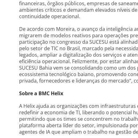
financeiras, órgãos públicos, empresas de saneam
ambientes críticos e demandam elevados níveis d
continuidade operacional.
De acordo com Moreira, o avanço da inteligência ar
migrarem de modelos reativos para operações pres
participação no congresso da SUCESU está alinha
pelo setor de TIC no Brasil, marcado pela necessid
legados, ampliar a digitalização dos serviços e at
eficiência operacional. Felizmente, por estar alin
SUCESU Bahia vem se consolidando como um dos pr
ecossistema tecnológico baiano, promovendo conexõ
privada, fornecedores e lideranças do mercado”, co
Sobre a BMC Helix
A Helix ajuda as organizações com infraestruturas
redefinir a economia de TI, liberando o potencial 
permitindo que os times se concentrem no trabal
plataforma aberta líder do setor, impulsionada por
agentes de IA que ampliam o trabalho na gestão de 