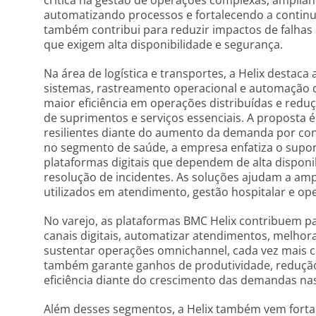
crítica na gestão de operações complexas, ampliand
automatizando processos e fortalecendo a continuida
também contribui para reduzir impactos de falhas
que exigem alta disponibilidade e segurança.
Na área de logística e transportes, a Helix destaca
sistemas, rastreamento operacional e automação 
maior eficiência em operações distribuídas e redu
de suprimentos e serviços essenciais. A proposta é
resilientes diante do aumento da demanda por cone
no segmento de saúde, a empresa enfatiza o supor
plataformas digitais que dependem de alta disponi
resolução de incidentes. As soluções ajudam a ampl
utilizados em atendimento, gestão hospitalar e ope
No varejo, as plataformas BMC Helix contribuem p
canais digitais, automatizar atendimentos, melhor
sustentar operações omnichannel, cada vez mais 
também garante ganhos de produtividade, redução
eficiência diante do crescimento das demandas nas
Além desses segmentos, a Helix também vem fortal