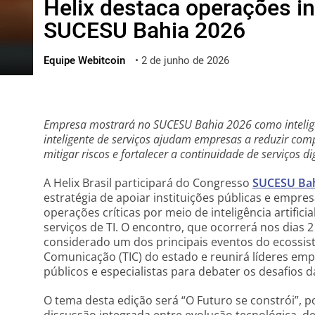
Helix destaca operações in
ไทย
SUCESU Bahia 2026
ქართული
polski
Equipe Webitcoin
•
2 de junho de 2026
vietnamese
Empresa mostrará no SUCESU Bahia 2026 como inteligên
inteligente de serviços ajudam empresas a reduzir comp
mitigar riscos e fortalecer a continuidade de serviços dig
A Helix Brasil participará do Congresso
SUCESU Bah
estratégia de apoiar instituições públicas e empr
operações críticas por meio de inteligência artifici
serviços de TI. O encontro, que ocorrerá nos dias 2
considerado um dos principais eventos do ecossis
Comunicação (TIC) do estado e reunirá líderes empr
públicos e especialistas para debater os desafios d
O tema desta edição será “O Futuro se constrói”, 