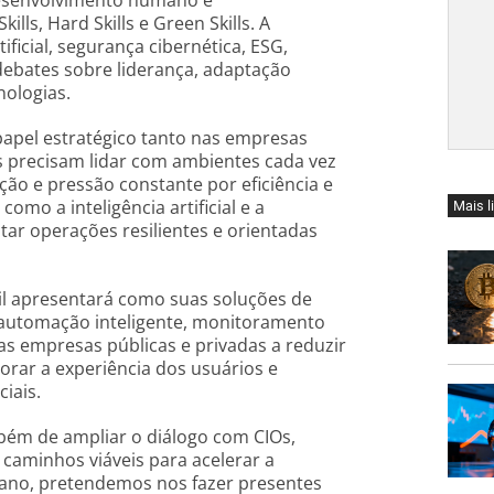
desenvolvimento humano e
ills, Hard Skills e Green Skills. A
icial, segurança cibernética, ESG,
ebates sobre liderança, adaptação
nologias.
apel estratégico tanto nas empresas
s precisam lidar com ambientes cada vez
ão e pressão constante por eficiência e
mo a inteligência artificial e a
Mais l
r operações resilientes e orientadas
sil apresentará como suas soluções de
), automação inteligente, monitoramento
s empresas públicas e privadas a reduzir
orar a experiência dos usuários e
ciais.
mbém de ampliar o diálogo com CIOs,
 caminhos viáveis para acelerar a
e ano, pretendemos nos fazer presentes