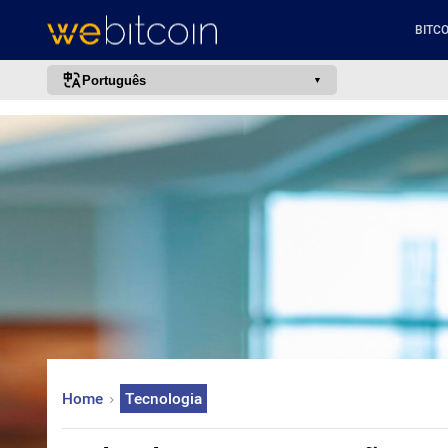
BITCO
Português
português (BR)
english
español
français
italiano
deutsch
日本語
中文
русский
Home
Tecnologia
한국어
العربية