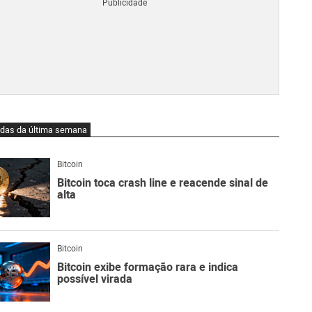
Blo
O
qu
é
Lig
Ne
do
Bit
O
idas da última semana
qu
são
Ato
Bitcoin
Sw
Bitcoin toca crash line e reacende sinal de
alta
Bitcoin
Bitcoin exibe formação rara e indica
possível virada