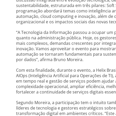
discussão integrada entre evolução tecnológica, 
sustentabilidade, estruturada em três pilares: Soft Sk
programação abordará temas como inteligência artif
automação, cloud computing e inovação, além de d
organizacional e os impactos sociais das novas tec
“A Tecnologia da Informação passou a ocupar um p
quanto na administração pública. Hoje, os gestore
mais complexos, demandas crescentes por integraç
inovação. Vamos aproveitar o evento para mostrar co
automação se tornaram fundamentais para sustenta
por dados”, afirma Bruno Moreira.
Com esta finalidade, durante o evento, a Helix Bra
AIOps (Inteligência Artificial para Operações de TI
em tempo real e gestão de serviços podem ajudar a
complexidade operacional, ampliar eficiência, melh
fortalecer a continuidade de serviços digitais essen
Segundo Moreira, a participação tem o intuito ta
líderes de tecnologia e gestores estratégicos sobre
transformação digital em ambientes críticos. “Est