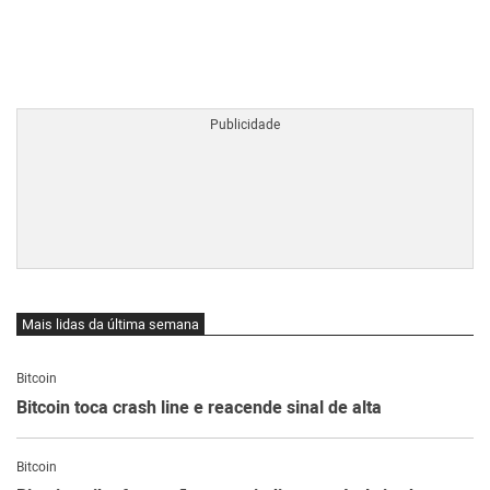
BTCBRL Cotação
por TradingVie
Mais lidas da última semana
Bitcoin
Bitcoin toca crash line e reacende sinal de alta
Bitcoin