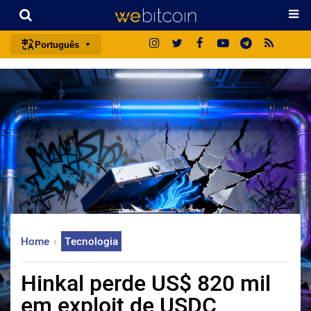
Português
português (BR)
english
español
français
italiano
deutsch
日本語
中文
Home
Tecnologia
русский
한국어
Hinkal perde US$ 820 mil
العربية
em exploit de USDC
ไทย