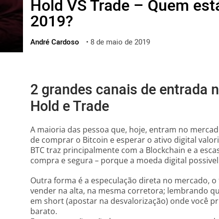
Hold VS Trade – Quem es
ไทย
2019?
ქართული
polski
André Cardoso
•
8 de maio de 2019
vietnamese
2 grandes canais de entrada 
Hold e Trade
A maioria das pessoa que, hoje, entram no mercad
de comprar o Bitcoin e esperar o ativo digital valor
BTC traz principalmente com a Blockchain e a escas
compra e segura – porque a moeda digital possivel
Outra forma é a especulação direta no mercado, 
vender na alta, na mesma corretora; lembrando qu
em short (apostar na desvalorização) onde você p
barato.