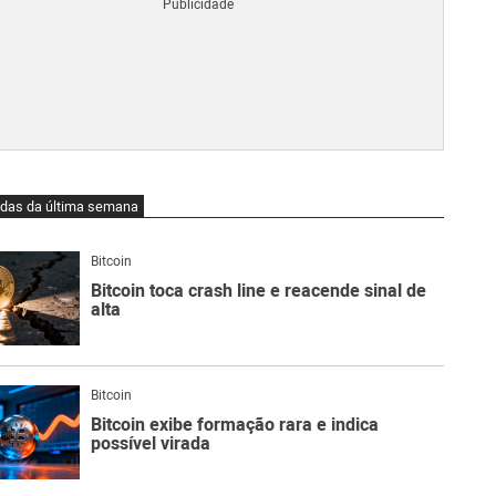
Blo
O
qu
é
Lig
Ne
do
Bit
O
idas da última semana
qu
são
Ato
Bitcoin
Sw
Bitcoin toca crash line e reacende sinal de
alta
Bitcoin
Bitcoin exibe formação rara e indica
possível virada