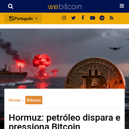
Português
português (BR)
english
español
français
italiano
deutsch
日本語
中文
Home
Bitcoin
русский
한국어
Hormuz: petróleo dispara e
العربية
pressiona Bitcoin
ไทย