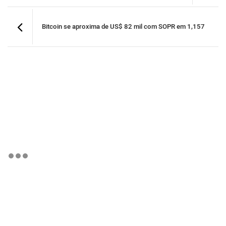
Bitcoin se aproxima de US$ 82 mil com SOPR em 1,157
BTCBRL Cotação
por TradingVie