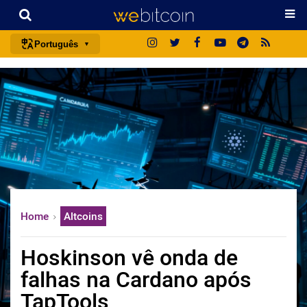
Português
português (BR)
english
español
français
italiano
deutsch
日本語
Home
Altcoins
中文
русский
Hoskinson vê onda de
한국어
falhas na Cardano após
العربية
TapTools
ไทย