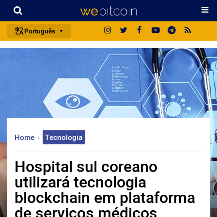
Português
português (BR)
english
español
français
italiano
deutsch
Home
Tecnologia
日本語
中文
Hospital sul coreano
русский
utilizará tecnologia
한국어
blockchain em plataforma
العربية
de serviços médicos
ไทย