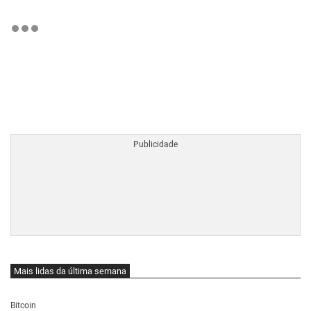
BTCBRL Cotação
por TradingVie
Mais lidas da última semana
Bitcoin