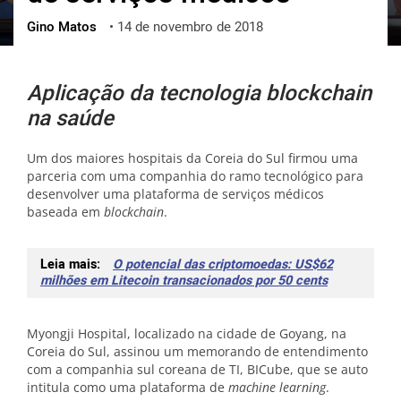
Gino Matos
•
14 de novembro de 2018
ქართული
polski
vietnamese
Aplicação da tecnologia blockchain
na saúde
Um dos maiores hospitais da Coreia do Sul firmou uma
parceria com uma companhia do ramo tecnológico para
desenvolver uma plataforma de serviços médicos
baseada em
blockchain
.
Leia mais:
O potencial das criptomoedas: US$62
milhões em Litecoin transacionados por 50 cents
Myongji Hospital, localizado na cidade de Goyang, na
Coreia do Sul, assinou um memorando de entendimento
com a companhia sul coreana de TI, BICube, que se auto
intitula como uma plataforma de
machine learning
.