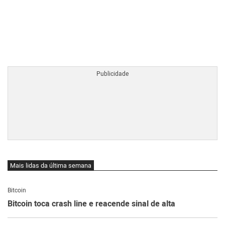
BTCBRL Cotação
por TradingVie
Mais lidas da última semana
Bitcoin
Bitcoin toca crash line e reacende sinal de alta