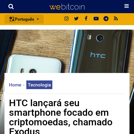
Português
português (BR)
english
español
français
italiano
deutsch
Home
Tecnologia
日本語
中文
HTC lançará seu
русский
smartphone focado em
한국어
criptomoedas, chamado
العربية
Exodus
ไทย