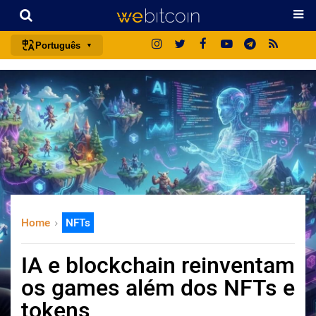
Português
português (BR)
english
español
français
italiano
deutsch
日本語
Home
NFTs
中文
русский
IA e blockchain reinventam
한국어
os games além dos NFTs e
العربية
tokens
ไทย