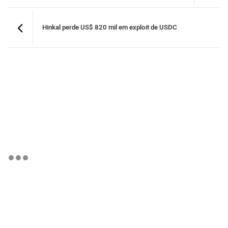
Hinkal perde US$ 820 mil em exploit de USDC
BTCBRL Cotação
por TradingVie