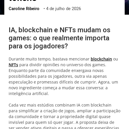
Caroline Ribeiro
•
4 de julho de 2026
ქართული
polski
vietnamese
IA, blockchain e NFTs mudam os
games: o que realmente importa
para os jogadores?
Durante muito tempo, bastava mencionar
blockchain
ou
NFTs
para dividir opiniões no universo dos games.
Enquanto parte da comunidade enxergava novas
possibilidades para os jogadores, outra via apenas
especulação e promessas difíceis de cumprir. Agora, um
novo ingrediente começa a mudar essa conversa: a
inteligência artificial.
Cada vez mais estúdios combinam IA com blockchain
para simplificar a criação de jogos, ampliar a participação
da comunidade e tornar a propriedade digital quase
invisível para quem só quer jogar. A proposta deixa de
ser vender ativos digitais e passa a oferecer experiências