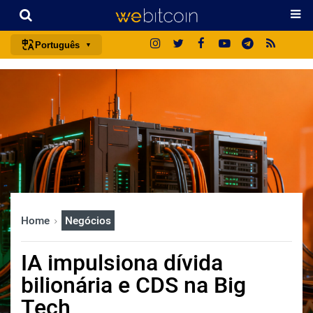
Português
português (BR)
english
español
français
italiano
deutsch
日本語
Home
Negócios
中文
русский
IA impulsiona dívida
한국어
bilionária e CDS na Big
العربية
Tech
ไทย