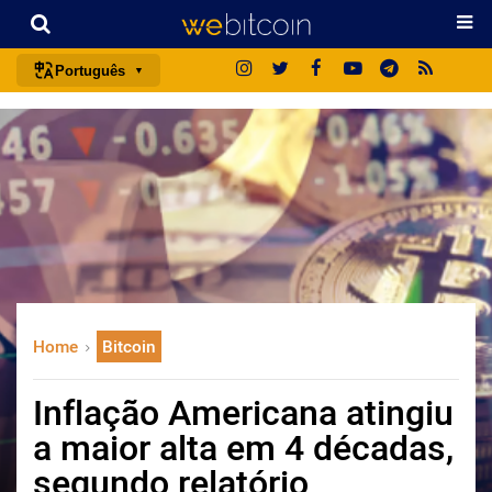
Português
português (BR)
english
español
français
italiano
deutsch
日本語
Home
Bitcoin
中文
русский
Inflação Americana atingiu
한국어
a maior alta em 4 décadas,
العربية
segundo relatório
ไทย