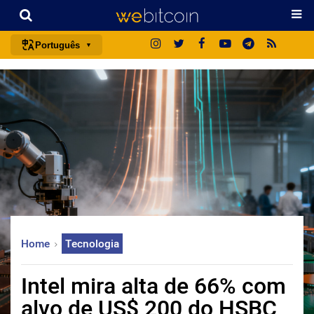
Português
português (BR)
english
español
français
italiano
deutsch
日本語
中文
Home
Tecnologia
русский
한국어
Intel mira alta de 66% com
العربية
alvo de US$ 200 do HSBC
ไทย