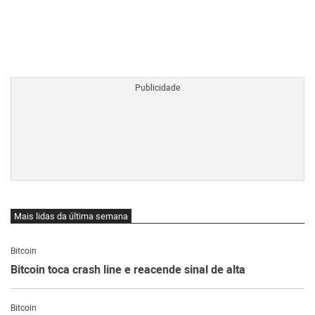
BTCBRL Cotação
por TradingVie
Mais lidas da última semana
Bitcoin
Bitcoin toca crash line e reacende sinal de alta
Bitcoin