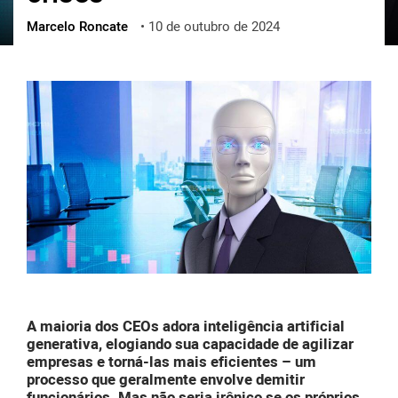
Marcelo Roncate
•
10 de outubro de 2024
ქართული
polski
vietnamese
A maioria dos CEOs adora inteligência artificial
generativa, elogiando sua capacidade de agilizar
empresas e torná-las mais eficientes – um
processo que geralmente envolve demitir
funcionários. Mas não seria irônico se os próprios