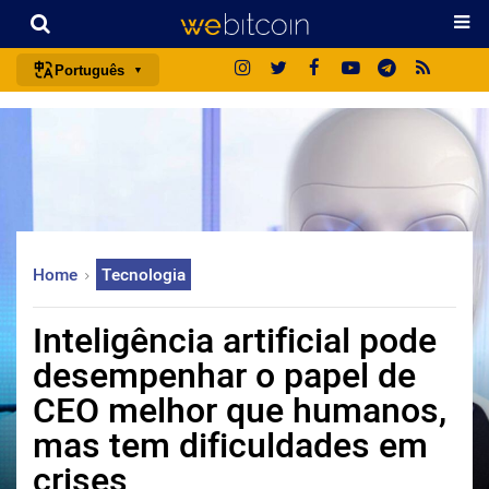
Português
português (BR)
english
español
français
italiano
Home
Tecnologia
deutsch
日本語
Inteligência artificial pode
中文
desempenhar o papel de
русский
CEO melhor que humanos,
한국어
mas tem dificuldades em
العربية
crises
ไทย