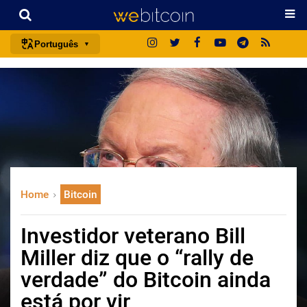
Português
português (BR)
english
español
français
italiano
deutsch
Home
Bitcoin
日本語
中文
Investidor veterano Bill
русский
Miller diz que o “rally de
한국어
verdade” do Bitcoin ainda
العربية
está por vir
ไทย