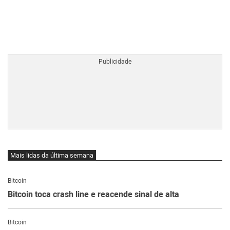
BTCBRL Cotação
por TradingVie
Mais lidas da última semana
Bitcoin
Bitcoin toca crash line e reacende sinal de alta
Bitcoin