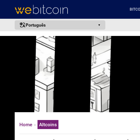
BITCO
Português
português (BR)
english
español
français
italiano
deutsch
日本語
中文
русский
Home
Altcoins
한국어
العربية