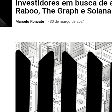
Investidores em busca de 
ไทย
Raboo, The Graph e Solana
ქართული
polski
Marcelo Roncate
•
30 de março de 2024
vietnamese