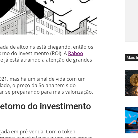
da de altcoins está chegando, então os
orno do investimento (ROI). A
Raboo
Mais l
 já está atraindo a atenção de grandes
021, mas há um sinal de vida com um
ado, o preço da Solana tem sido
ar se preparando para mais valorização.
retorno do investimento
çada em pré-venda. Com o token
timento acessível para quem quer entrar