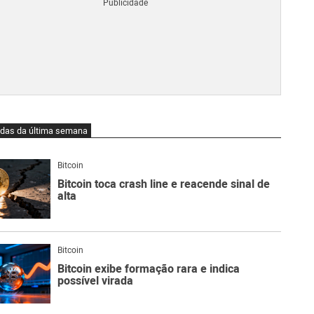
Blo
O
qu
é
Lig
Ne
do
Bit
O
idas da última semana
qu
são
Ato
Bitcoin
Sw
Bitcoin toca crash line e reacende sinal de
alta
Bitcoin
Bitcoin exibe formação rara e indica
possível virada