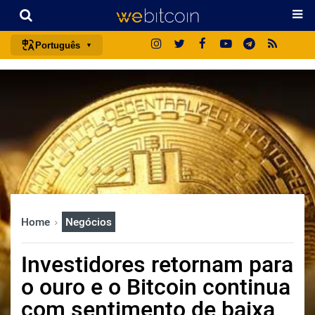
Português
português (BR)
english
español
français
italiano
deutsch
日本語
Home
Negócios
中文
русский
Investidores retornam para
한국어
o ouro e o Bitcoin continua
العربية
com sentimento de baixa
ไทย