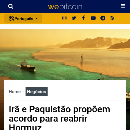
Português
português (BR)
english
español
français
italiano
deutsch
日本語
Home
Negócios
中文
русский
Irã e Paquistão propõem
한국어
acordo para reabrir
العربية
Hormuz
ไทย