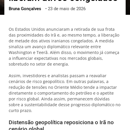
Bruna Gonçalves
•
23 de maio de 2026
ქართული
polski
vietnamese
Os Estados Unidos anunciaram a retirada de sua frota
das proximidades do Irã e, ao mesmo tempo, a liberação
de metade dos ativos iranianos congelados. A medida
sinaliza um avanço diplomático relevante entre
Washington e Teerã. Além disso, o movimento já começa
a influenciar expectativas nos mercados globais,
sobretudo no setor de energia.
Assim, investidores e analistas passam a reavaliar
cenários de risco geopolítico. Em outras palavras, a
redução de tensões no Oriente Médio tende a impactar
diretamente o comportamento do petróleo e o apetite
por risco global. Ainda assim, permanecem dúvidas
sobre a sustentabilidade desse progresso diplomático no
curto prazo.
Distensão geopolítica reposiciona o Irã no
cenário global