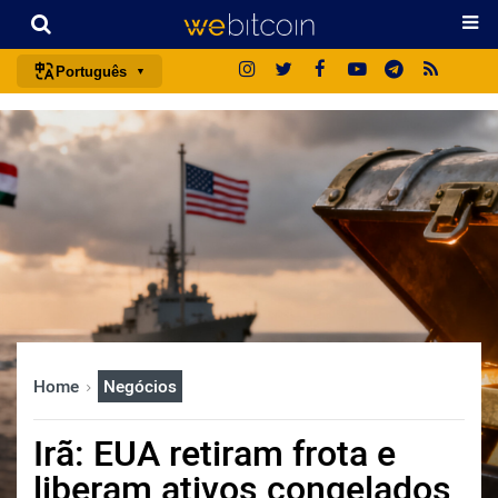
Português
português (BR)
english
español
français
italiano
deutsch
日本語
中文
Home
Negócios
русский
한국어
Irã: EUA retiram frota e
العربية
liberam ativos congelados
ไทย