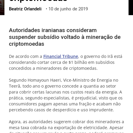
Beatriz Orlandeli
•
10 de junho de 2019
ქართული
polski
vietnamese
Autoridades iranianas consideram
suspender subsídio voltado à mineração de
criptomoedas
De acordo com a
Financial Tribune
, o governo do Irã está
considerando cortar cerca de $1 bilhão em subsídios
concedidos a mineradores de criptomoedas.
Segundo
Homayoun Haeri, Vice-Ministro de Energia no
Teerã, todo ano o governo concede a quantia ao setor
para cobrir certas lacunas nos custos reais da energia. A
prática, segundo especialistas, é prejudicial, visto que os
consumidores pagam apenas uma fração e acabam não
percebendo casos de desperdício e uso imprudente.
Agora, as autoridades sugerem cobrar dos mineradores a
mesa taxa cobrada na exportação de eletricidade. Apesar