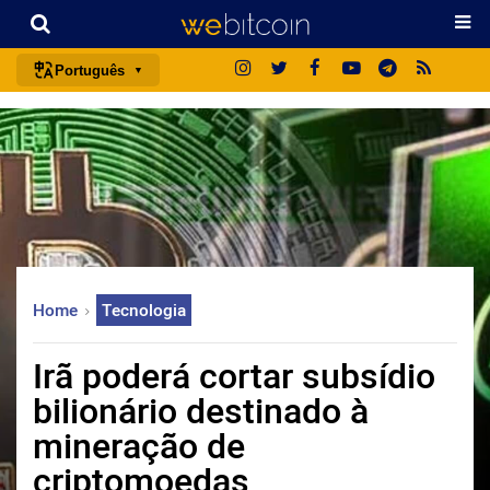
Português
português (BR)
english
español
français
italiano
deutsch
Home
Tecnologia
日本語
中文
Irã poderá cortar subsídio
русский
bilionário destinado à
한국어
mineração de
العربية
criptomoedas
ไทย