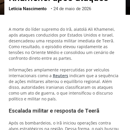
Letícia Nascimento
•
24 de maio de 2026
ქართული
polski
vietnamese
A morte do líder supremo do Irã, aiatolá Ali Khamenei,
após ataques conduzidos por Estados Unidos e Israel,
desencadeou uma resposta militar imediata de Teerã.
Como resultado, o episódio elevou rapidamente as
tensões no Oriente Médio e consolidou um cenário de
confronto direto entre as partes.
Informações amplamente repercutidas por veículos
internacionais como a
Reuters
indicam que a sequência
de ações militares alterou o equilíbrio regional. Além
disso, autoridades iranianas classificaram os ataques
como um ato de guerra, o que intensificou o discurso
político e militar no país.
Escalada militar e resposta de Teerã
Após os bombardeios, o Irã iniciou operações contra
alvos estratégicos na região. Dessa forma, o país buscou