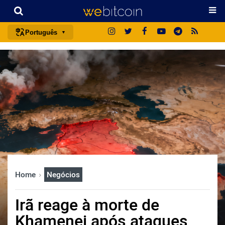
Português
português (BR)
english
español
français
italiano
deutsch
日本語
中文
Home
Negócios
русский
한국어
Irã reage à morte de
العربية
Khamenei após ataques
ไทย