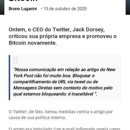
Bruno Lugarini
•
15 de outubro de 2020
ქართული
polski
vietnamese
Ontem, o CEO do Twitter, Jack Dorsey,
criticou sua própria empresa e promoveu o
Bitcoin novamente.
“Nossa comunicação em relação ao artigo do New
York Post não foi muito boa. Bloquear o
compartilhamento de URL via tweet ou de
Mensagens Diretas sem contexto do motivo pelo
qual estamos bloqueando: é inaceitável ”.
O Twitter, de fato, tomou medidas contra o artigo por
causa de sua política interna.
O artigo era intitulado “Um e-mail inflamado revela como