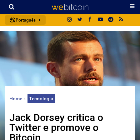
Português
português (BR)
english
español
français
italiano
deutsch
日本語
Home
Tecnologia
中文
русский
Jack Dorsey critica o
한국어
Twitter e promove o
العربية
Bitcoin
ไทย