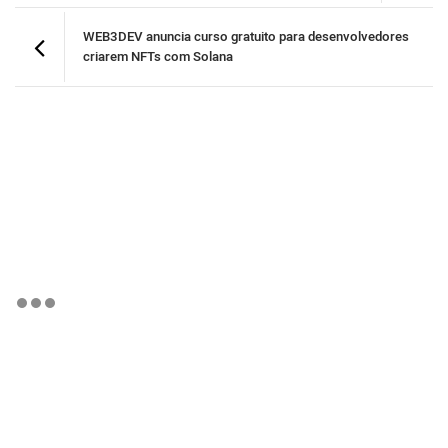
WEB3DEV anuncia curso gratuito para desenvolvedores
criarem NFTs com Solana
BTCBRL Cotação
por TradingVie