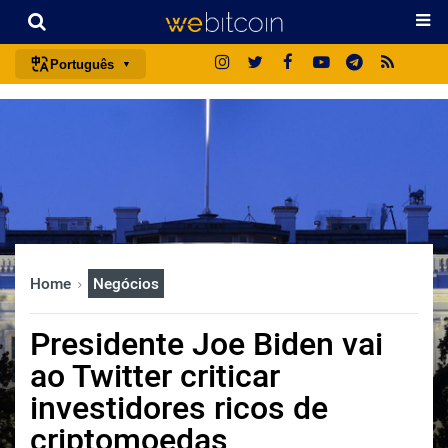
Português
português (BR)
english
español
français
italiano
deutsch
Home
Negócios
日本語
中文
Presidente Joe Biden vai
русский
ao Twitter criticar
한국어
investidores ricos de
العربية
criptomoedas
ไทย