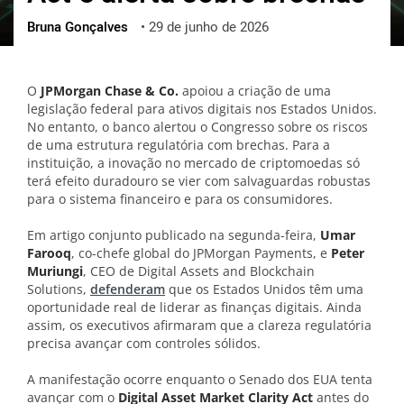
Bruna Gonçalves
•
29 de junho de 2026
ქართული
polski
vietnamese
O
JPMorgan Chase & Co.
apoiou a criação de uma
legislação federal para ativos digitais nos Estados Unidos.
No entanto, o banco alertou o Congresso sobre os riscos
de uma estrutura regulatória com brechas. Para a
instituição, a inovação no mercado de criptomoedas só
terá efeito duradouro se vier com salvaguardas robustas
para o sistema financeiro e para os consumidores.
Em artigo conjunto publicado na segunda-feira,
Umar
Farooq
, co-chefe global do JPMorgan Payments, e
Peter
Muriungi
, CEO de Digital Assets and Blockchain
Solutions,
defenderam
que os Estados Unidos têm uma
oportunidade real de liderar as finanças digitais. Ainda
assim, os executivos afirmaram que a clareza regulatória
precisa avançar com controles sólidos.
A manifestação ocorre enquanto o Senado dos EUA tenta
avançar com o
Digital Asset Market Clarity Act
antes do