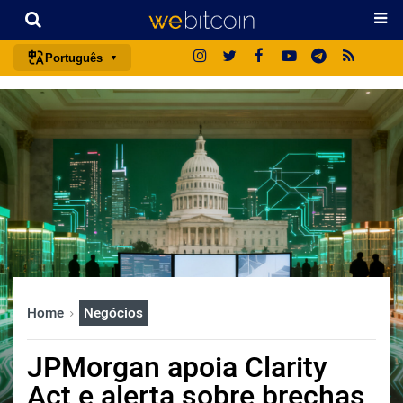
Português
português (BR)
english
español
français
italiano
deutsch
日本語
中文
Home
Negócios
русский
한국어
JPMorgan apoia Clarity
العربية
Act e alerta sobre brechas
ไทย