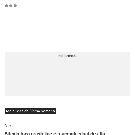
BTCBRL Cotação
por TradingVie
Mais lidas da última semana
Bitcoin
Bitcoin toca crash line e reacende sinal de alta