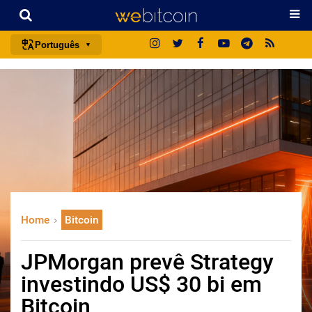
Português
português (BR)
english
español
français
italiano
deutsch
日本語
Home
Bitcoin
中文
русский
JPMorgan prevê Strategy
한국어
investindo US$ 30 bi em
العربية
Bitcoin
ไทย