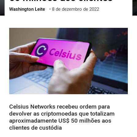
Washington Leite
•
8 de dezembro de 2022
ქართული
polski
vietnamese
Celsius Networks recebeu ordem para
devolver as criptomoedas que totalizam
aproximadamente US$ 50 milhões aos
clientes de custódia