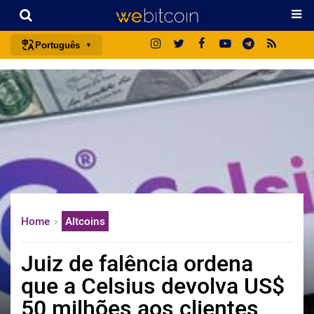
Português
português (BR)
english
español
français
italiano
deutsch
日本語
Home
Altcoins
中文
русский
Juiz de falência ordena
한국어
que a Celsius devolva US$
العربية
50 milhões aos clientes
ไทย