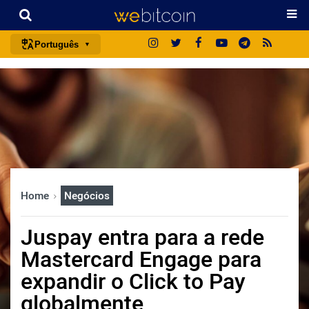
Português
português (BR)
english
español
français
italiano
deutsch
Home
Negócios
日本語
中文
Juspay entra para a rede
русский
Mastercard Engage para
한국어
expandir o Click to Pay
العربية
globalmente
ไทย