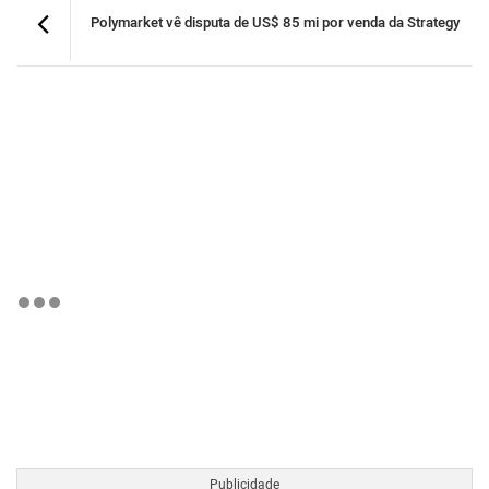
Polymarket vê disputa de US$ 85 mi por venda da Strategy
BTCBRL Cotação
por TradingVie