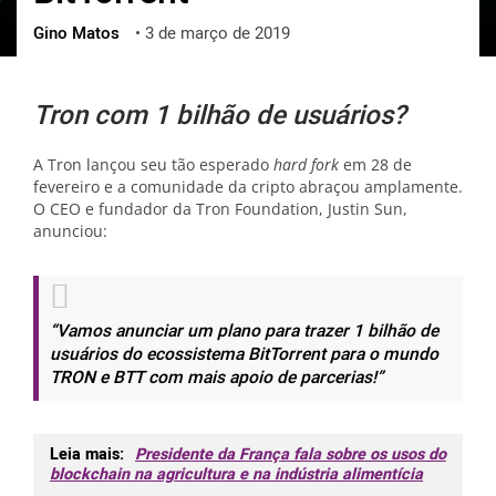
Gino Matos
•
3 de março de 2019
ქართული
polski
vietnamese
Tron com 1 bilhão de usuários?
A Tron lançou seu tão esperado
hard fork
em 28 de
fevereiro e a comunidade da cripto abraçou amplamente.
O CEO e fundador da Tron Foundation, Justin Sun,
anunciou:
“Vamos anunciar um plano para trazer 1 bilhão de
usuários do ecossistema BitTorrent para o mundo
TRON e BTT com mais apoio de parcerias!”
Leia mais:
Presidente da França fala sobre os usos do
blockchain na agricultura e na indústria alimentícia