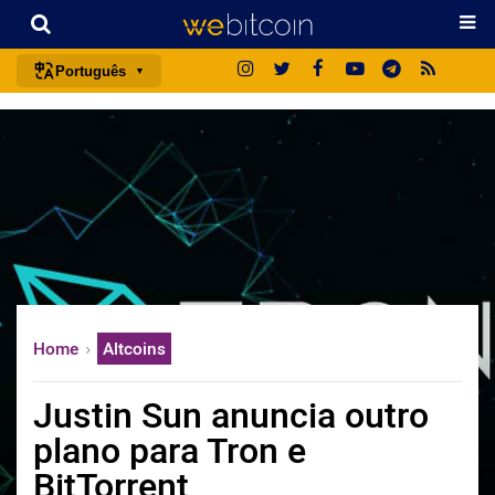
Português
português (BR)
english
español
français
italiano
deutsch
日本語
Home
Altcoins
中文
русский
Justin Sun anuncia outro
한국어
plano para Tron e
العربية
BitTorrent
ไทย