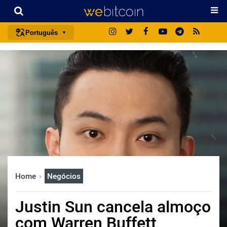
Português
português (BR)
english
español
français
italiano
deutsch
日本語
中文
Home
Negócios
русский
한국어
Justin Sun cancela almoço
العربية
com Warren Buffett
ไทย