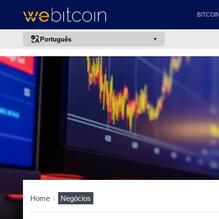
BITCOI
Português
português (BR)
english
español
français
italiano
deutsch
日本語
中文
русский
한국어
Home
Negócios
العربية