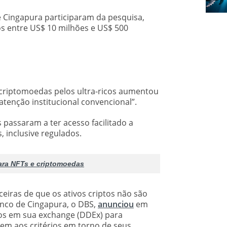
e Cingapura participaram da pesquisa,
os entre US$ 10 milhões e US$ 500
 criptomoedas pelos ultra-ricos aumentou
tenção institucional convencional”.
 passaram a ter acesso facilitado a
, inclusive regulados.
ara NFTs e criptomoedas
eiras de que os ativos criptos não são
anco de Cingapura, o DBS,
anunciou
em
tos em sua exchange (DDEx) para
em aos critérios em torno de seus