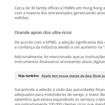
Cerca de 30 family offices e HNWIs em Hong Kong 
com a maioria dos entrevistados gerenciando ativ
milhões.
Grande apoio dos ultra-ricos
De acordo com a KPMG, a adoção significativa das
a confiança da indústria devido a um aumento na “a
Adicionalmente, foi mencionado que as instituições
instrumentos financeiros envolvendo ativos digitais
Veja também:
Apple tem novas regras da App Store p
Garantindo a adesão à visão das autoridades financ
adequados para investidores de varejo, o maior B
setembro que estava expandindo os serviços crip
aproximadamente 100.000 clientes ricos que atend