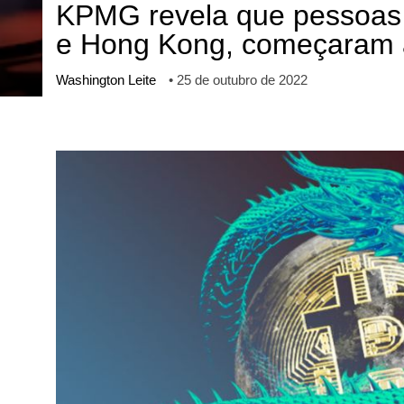
KPMG revela que pessoas 
ไทย
e Hong Kong, começaram a 
ქართული
polski
Washington Leite
•
25 de outubro de 2022
vietnamese