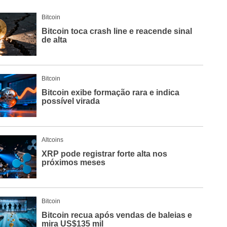
Blo
Bitcoin
O
qu
Bitcoin toca crash line e reacende sinal
é
de alta
Lig
Ne
do
Bit
Bitcoin
O
Bitcoin exibe formação rara e indica
qu
possível virada
sã
Ato
Sw
Altcoins
XRP pode registrar forte alta nos
próximos meses
Bitcoin
Bitcoin recua após vendas de baleias e
mira US$135 mil