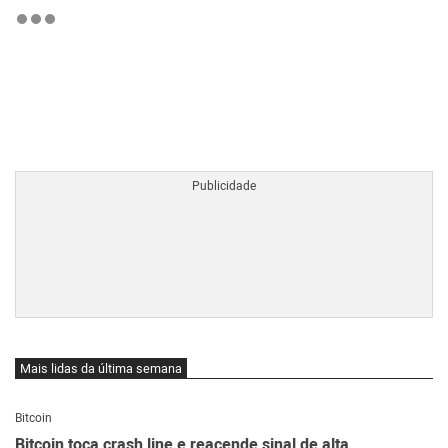
BTCBRL Cotação
por TradingVie
Mais lidas da última semana
Bitcoin
Bitcoin toca crash line e reacende sinal de alta