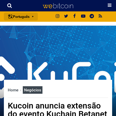
Português
português (BR)
english
español
français
italiano
deutsch
日本語
中文
Home
Negócios
русский
한국어
Kucoin anuncia extensão
العربية
do evento Kuchain Betanet
ไทย