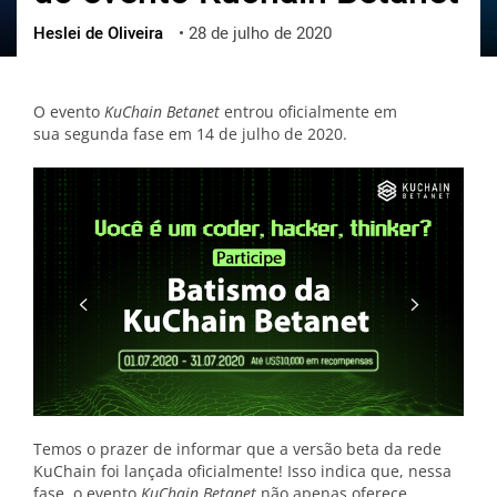
Heslei de Oliveira
•
28 de julho de 2020
ქართული
polski
vietnamese
O evento
KuChain Betanet
entrou oficialmente em
sua segunda fase em 14 de julho de 2020.
Temos o prazer de informar que a versão beta da rede
KuChain foi lançada oficialmente! Isso indica que, nessa
fase, o evento
KuChain Betanet
não apenas oferece