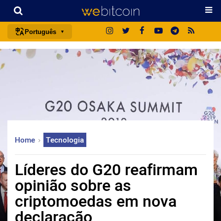
Português
português (BR)
english
español
français
italiano
deutsch
Home
Tecnologia
日本語
中文
Líderes do G20 reafirmam
русский
opinião sobre as
한국어
criptomoedas em nova
العربية
declaração
ไทย