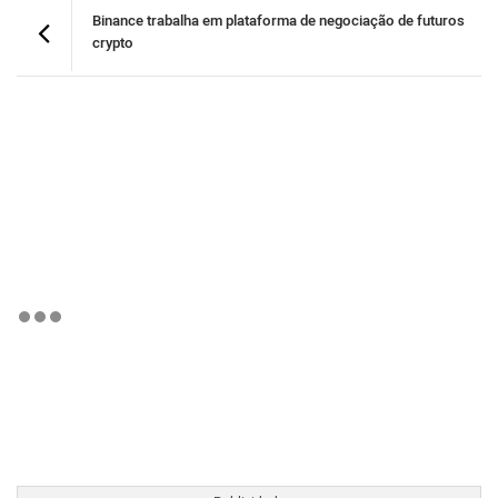
Binance trabalha em plataforma de negociação de futuros
crypto
BTCBRL Cotação
por TradingVie