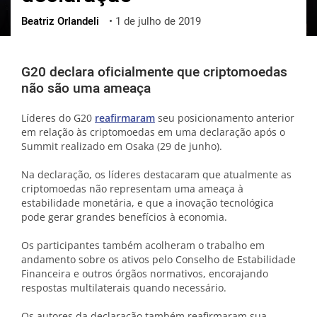
Beatriz Orlandeli
•
1 de julho de 2019
ქართული
polski
vietnamese
G20 declara oficialmente que criptomoedas
não são uma ameaça
Líderes do G20
reafirmaram
seu posicionamento anterior
em relação às criptomoedas em uma declaração após o
Summit realizado em Osaka (29 de junho).
Na declaração, os líderes destacaram que atualmente as
criptomoedas não representam uma ameaça à
estabilidade monetária, e que a inovação tecnológica
pode gerar grandes benefícios à economia.
Os participantes também acolheram o trabalho em
andamento sobre os ativos pelo
Conselho de Estabilidade
Financeira e outros órgãos normativos, encorajando
respostas multilaterais quando necessário.
Os autores da declaração também reafirmaram sua