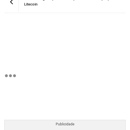
Litecoin
BTCBRL Cotação
por TradingVie