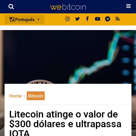
Português
português (BR)
english
español
français
italiano
deutsch
日本語
Home
Bitcoin
中文
русский
Litecoin atinge o valor de
한국어
$300 dólares e ultrapassa
العربية
IOTA
ไทย