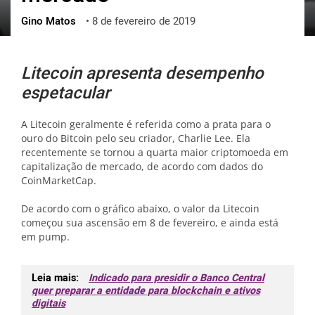
Gino Matos
•
8 de fevereiro de 2019
ქართული
polski
vietnamese
Litecoin apresenta desempenho
espetacular
A Litecoin geralmente é referida como a prata para o
ouro do Bitcoin pelo seu criador, Charlie Lee. Ela
recentemente se tornou a quarta maior criptomoeda em
capitalização de mercado, de acordo com dados do
CoinMarketCap.
De acordo com o gráfico abaixo, o valor da Litecoin
começou sua ascensão em 8 de fevereiro, e ainda está
em pump.
Leia mais:
Indicado para presidir o Banco Central
quer preparar a entidade para blockchain e ativos
digitais