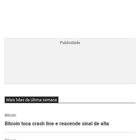
BTCBRL Cotação
por TradingVie
Mais lidas da última semana
Bitcoin
Bitcoin toca crash line e reacende sinal de alta