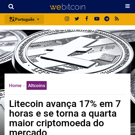
Português
português (BR)
english
español
français
italiano
deutsch
Home
Altcoins
日本語
中文
Litecoin avança 17% em 7
русский
horas e se torna a quarta
한국어
maior criptomoeda do
العربية
mercado
ไทย