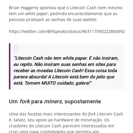
Brian Haggerty apontou que o Litecoin Cash nem mesmo
tem um
white paper
, pedindo encarecidamente que as
pessoas protejam as senhas de suas
wallets
:
https://twitter.com/BHSpeaks/status/963117090222804992
“Litecoin Cash não tem white paper. E não insiram,
eu repito. Não insiram suas senhas em sites para
receber as moedas Litecoin Cash! Essa coisa toda
parece absurda! A Litecoin está bem do jeito que
está. Tomem MUITO cuidado, galera!”
Um
fork
para
miners,
supostamente
Uma das facetas mais interessantes do
fork
Litecoin Cash
é, talvez, seu apoio ao hardware de mineração. Os
criadores do Litecoin Cash parecem interessados em
criar uma nova criptomoeda que permita aos