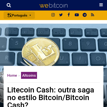
Português
português (BR)
english
español
français
italiano
deutsch
日本語
Home
Altcoins
中文
русский
Litecoin Cash: outra saga
한국어
no estilo Bitcoin/Bitcoin
العربية
Cash?
ไทย