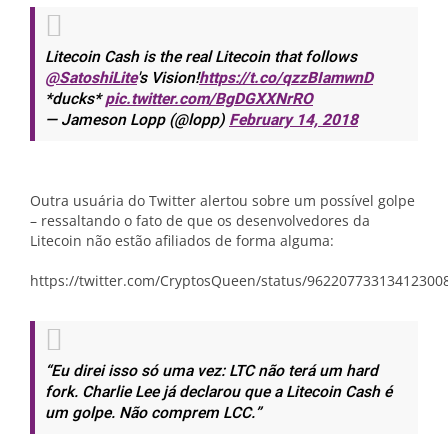
Litecoin Cash is the real Litecoin that follows
@SatoshiLite
's Vision!
https://t.co/qzzBIamwnD
*ducks*
pic.twitter.com/BgDGXXNrRO
— Jameson Lopp (@lopp)
February 14, 2018
Outra usuária do Twitter alertou sobre um possível golpe
– ressaltando o fato de que os desenvolvedores da
Litecoin não estão afiliados de forma alguma:
https://twitter.com/CryptosQueen/status/96220773313412300
“Eu direi isso só uma vez: LTC não terá um hard
fork. Charlie Lee já declarou que a Litecoin Cash é
um golpe. Não comprem LCC.”