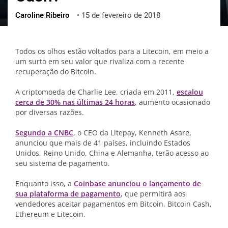
Caroline Ribeiro
•
15 de fevereiro de 2018
ქართული
polski
vietnamese
Todos os olhos estão voltados para a Litecoin, em meio a
um surto em seu valor que rivaliza com a recente
recuperação do Bitcoin.
A criptomoeda de Charlie Lee, criada em 2011,
escalou
cerca de 30% nas últimas 24 horas
, aumento ocasionado
por diversas razões.
Segundo a CNBC
, o CEO da Litepay, Kenneth Asare,
anunciou que mais de 41 países, incluindo Estados
Unidos, Reino Unido, China e Alemanha, terão acesso ao
seu sistema de pagamento.
Enquanto isso, a
Coinbase anunciou o lançamento de
sua plataforma de pagamento
, que permitirá aos
vendedores aceitar pagamentos em Bitcoin, Bitcoin Cash,
Ethereum e Litecoin.