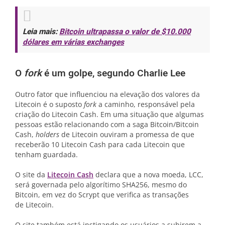
Leia mais:
Bitcoin ultrapassa o valor de $10.000
dólares em várias exchanges
O
fork
é um golpe, segundo Charlie Lee
Outro fator que influenciou na elevação dos valores da
Litecoin é o suposto
fork
a caminho, responsável pela
criação do Litecoin Cash. Em uma situação que algumas
pessoas estão relacionando com a saga Bitcoin/Bitcoin
Cash,
holders
de Litecoin ouviram a promessa de que
receberão 10 Litecoin Cash para cada Litecoin que
tenham guardada.
O site da
Litecoin Cash
declara que a nova moeda, LCC,
será governada pelo algorítimo SHA256, mesmo do
Bitcoin, em vez do Scrypt que verifica as transações
de Litecoin.
O site também está instigando os usuários a subirem a